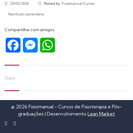
25/02/2026
Posted by:
Fisiomanual Cursos
CURSO DE FORMAÇÃO COMPLETA EM PILA...
Nenhum comentário
Por Robson Rocha
Compartilhe com amigos:
CURSO INTERNACIONAL CONCEITO MULLI...
Por Robson Rocha
Facebook
Messenger
WhatsApp
CURSO DE RPG/RVS COM ÊNFASE EM TER...
Por Fisiomanual Cursos
Share:
© 2026 Fisiomanual - Cursos de Fisioterapia e Pós-
graduações | Desenvolvimento
Lean Market