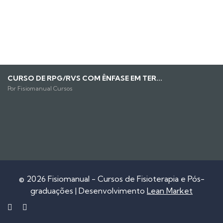
CURSO DE FORMAÇÃO COMPLETA EM PILA...
Por Robson Rocha
CURSO INTERNACIONAL CONCEITO MULLI...
Por Robson Rocha
CURSO DE RPG/RVS COM ÊNFASE EM TER...
Por Fisiomanual Cursos
© 2026 Fisiomanual - Cursos de Fisioterapia e Pós-
graduações | Desenvolvimento
Lean Market