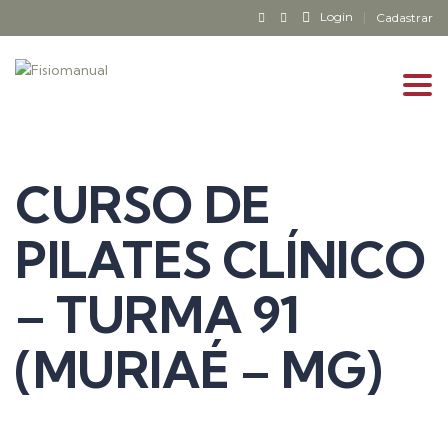
Login
Cadastrar
Tog
navi
CURSO DE
PILATES CLÍNICO
– TURMA 91
(MURIAÉ – MG)